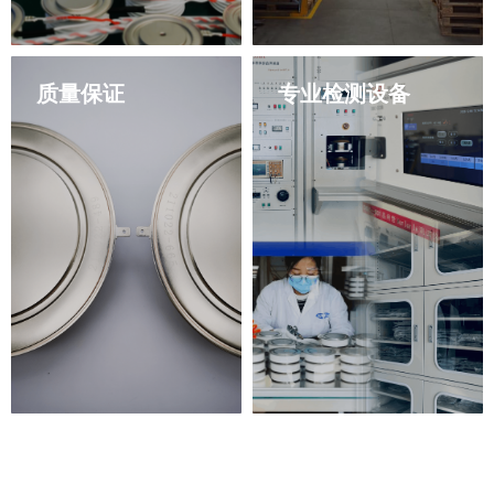
质量保证
专业检测设备
厂家直销，源头发货，
瑞新公司始终备有充足
让您享受更优惠的价格
的常规型号产品库存，
及售前选型，售后远程
以确保客户在购买时无
指导安装和协助调试服
需担心货源问题。并且
务。
系统实时监控，您可以
放心购买所需产品。在
瑞新，我们将竭诚为您
服务，让您购物无忧。