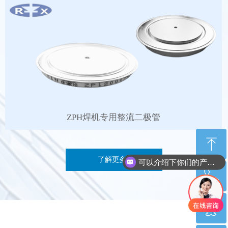
ZPH焊机专用整流二极管
ꁸ
了解更多+
可以介绍下你们的产品么？
ꂅ
回到顶部
ꁗ
029-85454169