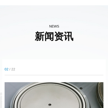
瑞新每只元件出厂前经
瑞新拥有电子电力元件
过不少于十九项电气参
成套测试设备：电力半
数的专业检测，出厂元
导体综合测试台、
件均对应唯一的可追溯
10000V阻断特性测试
NEWS
编码，确保留档参数明
仪、dv/dt测试台、晶闸
新闻资讯
晰可查。
管关断时间Tq测试仪、
通态及正向峰值电压测
试台、恢复电荷测试台
等检测设备。
02
/ 22