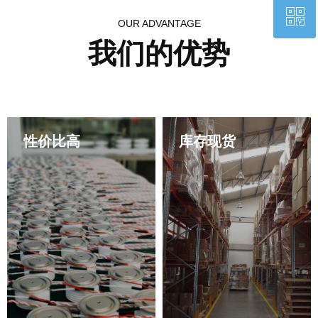
ꀥ
QQ客服
OUR ADVANTAGE
我们的优势
微信二维码
性价比高
库存现货