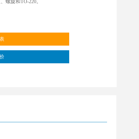
螺旋和TO-220。
表
价